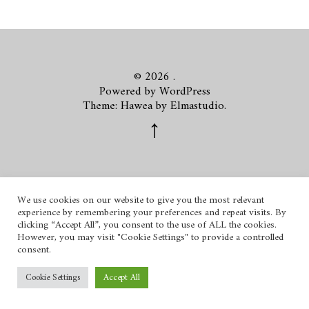
© 2026
.
Powered by
WordPress
Theme: Hawea by
Elmastudio
.
We use cookies on our website to give you the most relevant
experience by remembering your preferences and repeat visits. By
clicking “Accept All”, you consent to the use of ALL the cookies.
However, you may visit "Cookie Settings" to provide a controlled
consent.
Cookie Settings
Accept All